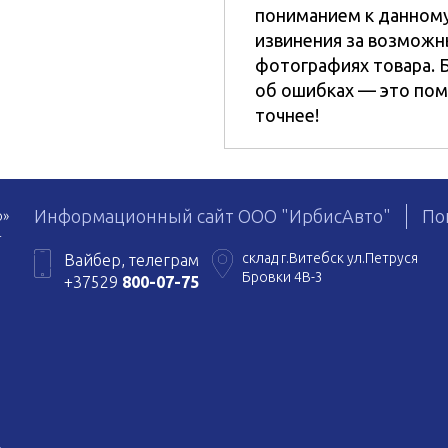
пониманием к данному
извинения за возможн
фотографиях товара. 
об ошибках — это пом
точнее!
Информационный сайт ООО "ИрбисАвто"
По
о»
4
склад г.Витебск ул.Петруся
Вайбер, телеграм
Бровки 4В-3
+37529
800-07-75