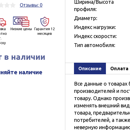
Ширина/Высота
Отзывы: 0
профиля:
Диаметр:
Индекс нагрузки:
вка
Низкие цены
Гарантия 12
атно
месяцев
Индекс скорости:
г.
ску
Тип автомобиля:
т в наличии
Описание
Оплата
няйте наличие
Все данные о товарах 
производителей и пос
товару. Однако произ
изменять внешний вид
товара, предваритель
потребителей, а такж
неверную информацию.