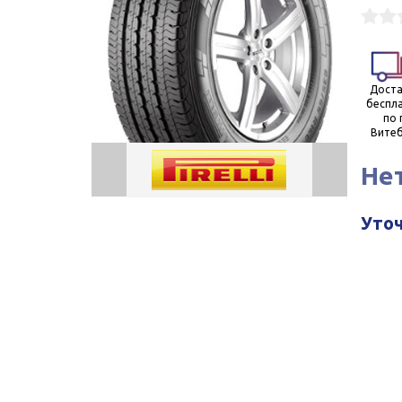
Доста
беспл
по 
Витеб
Не
Уточ