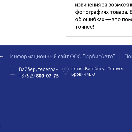
извинения за возможн
фотографиях товара. 
об ошибках — это пом
точнее!
Информационный сайт ООО "ИрбисАвто"
По
о»
4
склад г.Витебск ул.Петруся
Вайбер, телеграм
Бровки 4В-3
+37529
800-07-75
.