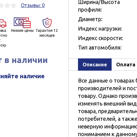
Ширина/Высота
Отзывы: 0
профиля:
Диаметр:
Индекс нагрузки:
вка
Низкие цены
Гарантия 12
атно
месяцев
Индекс скорости:
г.
ску
Тип автомобиля:
т в наличии
Описание
Оплата
няйте наличие
Все данные о товарах 
производителей и пос
товару. Однако произ
изменять внешний вид
товара, предваритель
потребителей, а такж
неверную информацию.
пониманием к данному