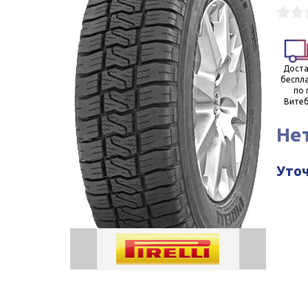
Доста
беспл
по 
Витеб
Не
Уточ