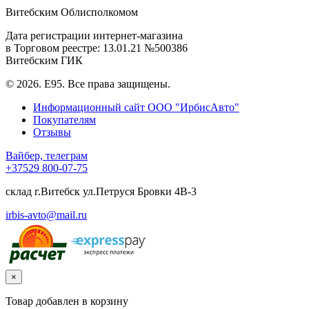
Витебским Облисполкомом
Дата регистрации интернет-магазина
в Торговом реестре: 13.01.21 №500386
Витебским ГИК
© 2026. E95. Все права защищены.
Информационный сайт ООО "ИрбисАвто"
Покупателям
Отзывы
Вайбер, телеграм
+37529
800-07-75
склад г.Витебск ул.Петруся Бровки 4В-3
irbis-avto@mail.ru
×
Товар добавлен в корзину